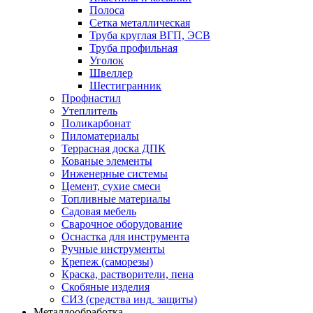
Полоса
Сетка металлическая
Труба круглая ВГП, ЭСВ
Труба профильная
Уголок
Швеллер
Шестигранник
Профнастил
Утеплитель
Поликарбонат
Пиломатериалы
Террасная доска ДПК
Кованые элементы
Инженерные системы
Цемент, сухие смеси
Топливные материалы
Садовая мебель
Сварочное оборудование
Оснастка для инструмента
Ручные инструменты
Крепеж (саморезы)
Краска, растворители, пена
Скобяные изделия
СИЗ (средства инд. защиты)
Металлообработка