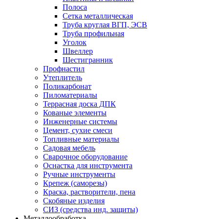
Полоса
Сетка металлическая
Труба круглая ВГП, ЭСВ
Труба профильная
Уголок
Швеллер
Шестигранник
Профнастил
Утеплитель
Поликарбонат
Пиломатериалы
Террасная доска ДПК
Кованые элементы
Инженерные системы
Цемент, сухие смеси
Топливные материалы
Садовая мебель
Сварочное оборудование
Оснастка для инструмента
Ручные инструменты
Крепеж (саморезы)
Краска, растворители, пена
Скобяные изделия
СИЗ (средства инд. защиты)
Металлообработка