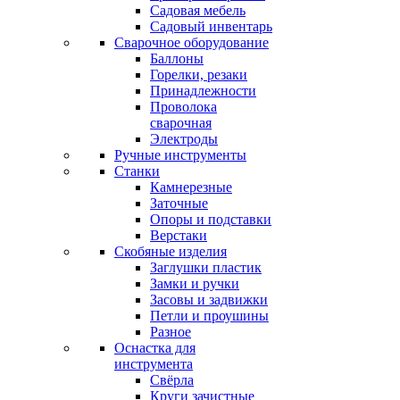
Садовая мебель
Садовый инвентарь
Сварочное оборудование
Баллоны
Горелки, резаки
Принадлежности
Проволока
сварочная
Электроды
Ручные инструменты
Станки
Камнерезные
Заточные
Опоры и подставки
Верстаки
Скобяные изделия
Заглушки пластик
Замки и ручки
Засовы и задвижки
Петли и проушины
Разное
Оснастка для
инструмента
Свёрла
Круги зачистные