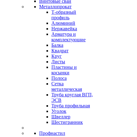
Винтовые сваи
Металлопрокат
Т-образный
профиль
Алюминий
Нержавейка
Арматура и
комплектующие
Балка
Квадрат
Круг
Листы
Пластины и
косынки
Полоса
Сетка
металлическая
Труба круглая ВГП,
ЭСВ
Труба профильная
Уголок
Швеллер
Шестигранник
Профнастил