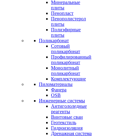
Минеральные
плиты
Пенопласт
Пенополистерол
плиты
Полиэфирные
плиты
Поликарбонат
Сотовый
поликарбонат
Профилированный
поликарбонат
Монолитный
поликарбонат
Комплектующие
Пиломатериалы
Фанера
OSB
Инженерные системы
Антигололедные
реагенты
Винтовые сваи
Геотекстиль
Гидроизоляция
Дренажная система