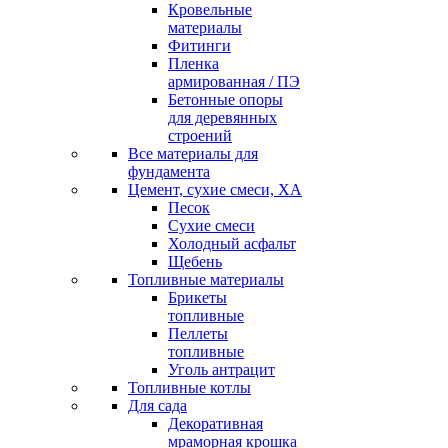
Кровельные
материалы
Фитинги
Пленка
армированная / ПЭ
Бетонные опоры
для деревянных
строений
Все материалы для
фундамента
Цемент, сухие смеси, ХА
Песок
Сухие смеси
Холодный асфальт
Щебень
Топливные материалы
Брикеты
топливные
Пеллеты
топливные
Уголь антрацит
Топливные котлы
Для сада
Декоративная
мраморная крошка