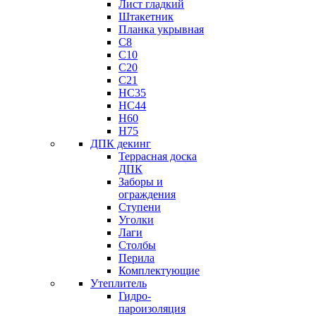
Лист гладкий
Штакетник
Планка укрывная
C8
C10
C20
C21
НС35
HC44
H60
H75
ДПК декинг
Террасная доска
ДПК
Заборы и
ограждения
Ступени
Уголки
Лаги
Столбы
Перила
Комплектующие
Утеплитель
Гидро-
пароизоляция