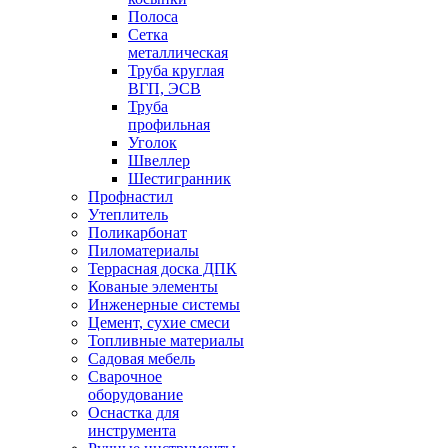
Полоса
Сетка
металлическая
Труба круглая
ВГП, ЭСВ
Труба
профильная
Уголок
Швеллер
Шестигранник
Профнастил
Утеплитель
Поликарбонат
Пиломатериалы
Террасная доска ДПК
Кованые элементы
Инженерные системы
Цемент, сухие смеси
Топливные материалы
Садовая мебель
Сварочное
оборудование
Оснастка для
инструмента