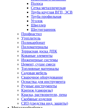
Полоса
Сетка металлическая
Труба круглая ВГП, ЭСВ
Труба профильная
Уголок
Швеллер
Шестигранник
Профнастил
Утеплитель
Поликарбонат
Пиломатериалы
Террасная доска ДПК
Кованые элементы
Инженерные системы
Цемент, сухие смеси
Топливные материалы
Садовая мебель
Сварочное оборудование
Оснастка для инструмента
Ручные инструменты
Крепеж (саморезы)
Краска, растворители, пена
Скобяные изделия
СИЗ (средства инд. защиты)
Металлообработка