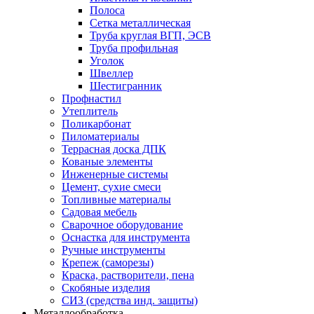
Полоса
Сетка металлическая
Труба круглая ВГП, ЭСВ
Труба профильная
Уголок
Швеллер
Шестигранник
Профнастил
Утеплитель
Поликарбонат
Пиломатериалы
Террасная доска ДПК
Кованые элементы
Инженерные системы
Цемент, сухие смеси
Топливные материалы
Садовая мебель
Сварочное оборудование
Оснастка для инструмента
Ручные инструменты
Крепеж (саморезы)
Краска, растворители, пена
Скобяные изделия
СИЗ (средства инд. защиты)
Металлообработка