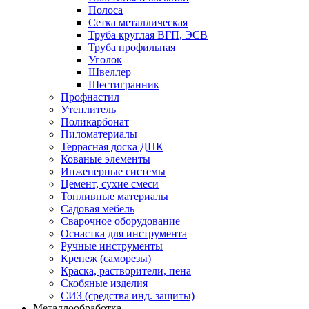
Полоса
Сетка металлическая
Труба круглая ВГП, ЭСВ
Труба профильная
Уголок
Швеллер
Шестигранник
Профнастил
Утеплитель
Поликарбонат
Пиломатериалы
Террасная доска ДПК
Кованые элементы
Инженерные системы
Цемент, сухие смеси
Топливные материалы
Садовая мебель
Сварочное оборудование
Оснастка для инструмента
Ручные инструменты
Крепеж (саморезы)
Краска, растворители, пена
Скобяные изделия
СИЗ (средства инд. защиты)
Металлообработка