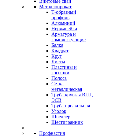
Винтовые сваи
Металлопрокат
Т-образный
профиль
Алюминий
Нержавейка
Арматура и
комплектующие
Балка
Квадрат
Круг
Листы
Пластины и
косынки
Полоса
Сетка
металлическая
Труба круглая ВГП,
ЭСВ
Труба профильная
Уголок
Швеллер
Шестигранник
Профнастил