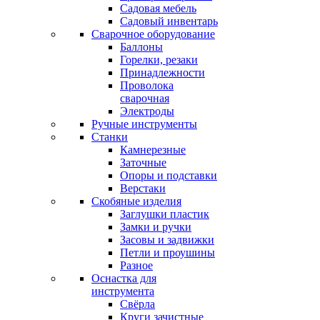
Садовая мебель
Садовый инвентарь
Сварочное оборудование
Баллоны
Горелки, резаки
Принадлежности
Проволока
сварочная
Электроды
Ручные инструменты
Станки
Камнерезные
Заточные
Опоры и подставки
Верстаки
Скобяные изделия
Заглушки пластик
Замки и ручки
Засовы и задвижки
Петли и проушины
Разное
Оснастка для
инструмента
Свёрла
Круги зачистные