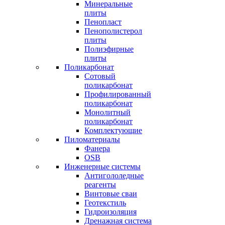
Минеральные
плиты
Пенопласт
Пенополистерол
плиты
Полиэфирные
плиты
Поликарбонат
Сотовый
поликарбонат
Профилированный
поликарбонат
Монолитный
поликарбонат
Комплектующие
Пиломатериалы
Фанера
OSB
Инженерные системы
Антигололедные
реагенты
Винтовые сваи
Геотекстиль
Гидроизоляция
Дренажная система