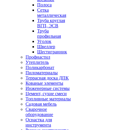
Полоса
Сетка
металлическая
Труба круглая
ВГП, ЭСВ
Труба
профильная
Уголок
Швеллер
Шестигранник
Профнастил
Утеплитель
Поликарбонат
Пиломатериалы
Террасная доска ДПК
Кованые элементы
Инженерные системы
Цемент, сухие смеси
Топливные материалы
Садовая мебель
Сварочное
оборудование
Оснастка для
инструмента