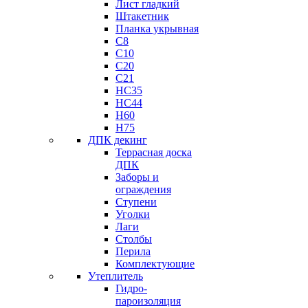
Лист гладкий
Штакетник
Планка укрывная
C8
C10
C20
C21
НС35
HC44
H60
H75
ДПК декинг
Террасная доска
ДПК
Заборы и
ограждения
Ступени
Уголки
Лаги
Столбы
Перила
Комплектующие
Утеплитель
Гидро-
пароизоляция