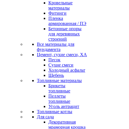
Кровельные
материалы
Фитинги
Пленка
армированная / ПЭ
Бетонные опоры
для деревянных
строений
Все материалы для
фундамента
Цемент, сухие смеси, ХА
Песок
Сухие смеси
Холодный асфальт
Щебень
Топливные материалы
Брикеты
топливные
Пеллеты
топливные
Уголь антрацит
Топливные котлы
Для сада
Декоративная
мраморная крошка