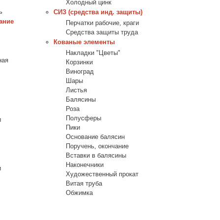
Холодный цинк
ь
СИЗ (средства инд. защиты)
ание
Перчатки рабочие, краги
Средства защиты труда
Кованые элементы
Накладки "Цветы"
ная
Корзинки
Виноград
Шары
Листья
Балясины
Роза
Полусферы
и
Пики
Основание балясин
Поручень, окончание
Вставки в балясины
Наконечники
и
Художественный прокат
Витая труба
Обжимка