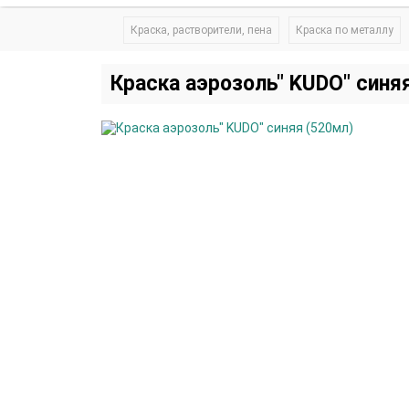
Краска, растворители, пена
Краска по металлу
Краска аэрозоль" KUDO" синя