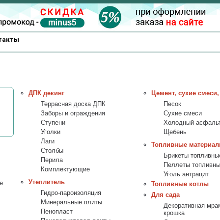
такты
ДПК декинг
Цемент, сухие смеси,
Террасная доска ДПК
Песок
Заборы и ограждения
Сухие смеси
Ступени
Холодный асфаль
Уголки
Щебень
Лаги
Топливные материа
Столбы
Брикеты топливны
Перила
Пеллеты топливн
Комплектующие
Уголь антрацит
Утеплитель
е
Топливные котлы
Гидро-пароизоляция
Для сада
Минеральные плиты
Декоративная мра
Пенопласт
крошка