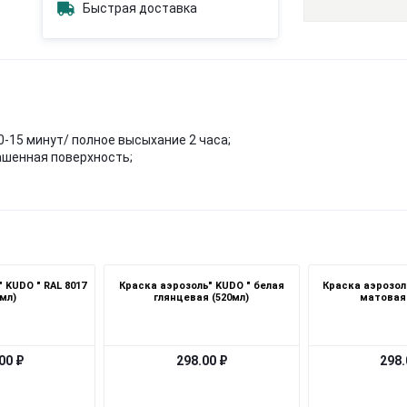
Быстрая доставка
0-15 минут/ полное высыхание 2 часа;
ашенная поверхность;
 KUDO " RAL 8017
Краска аэрозоль" KUDO " белая
Краска аэрозол
0мл)
глянцевая (520мл)
матовая"
00 ₽
298.00 ₽
298.