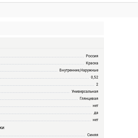
×
×
Ваша корзина пуста.
Россия
Краска
Внутренние,Наружные
0,52
2
Универсальная
Глянцевая
нет
да
нет
ки
Синяя