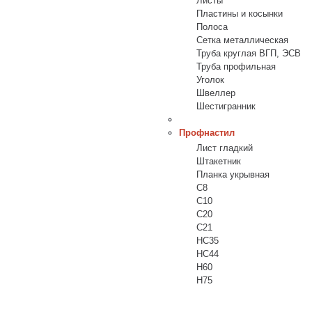
Листы
Пластины и косынки
Полоса
Сетка металлическая
Труба круглая ВГП, ЭСВ
Труба профильная
Уголок
Швеллер
Шестигранник
Профнастил
Лист гладкий
Штакетник
Планка укрывная
C8
C10
C20
C21
НС35
HC44
H60
H75