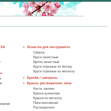
 ХА
Оснастка для инструмента
Свёрла
Круги зачистные
т
Щетки зачистные
Круги отрезные по бетону
Круги отрезные по металлу
лы
Крепёж / саморезы
е
ые
Краска, растворители, пена
Кисти, валики
Краска кузнечная
Краска по металлу
Пена монтажная
морная
Растворители