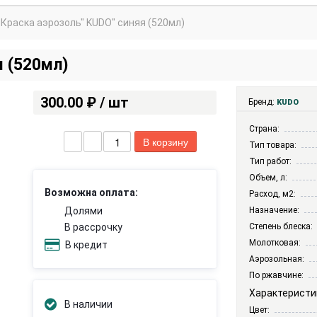
Краска аэрозоль" KUDO" синяя (520мл)
я (520мл)
300.00 ₽ / шт
Бренд:
KUDO
Страна:
Тип товара:
Тип работ:
Объем, л:
Возможна оплата:
Расход, м2:
Назначение:
Долями
Степень блеска:
В рассрочку
Молотковая:
В кредит
Аэрозольная:
По ржавчине:
Характеристи
В наличии
Цвет: