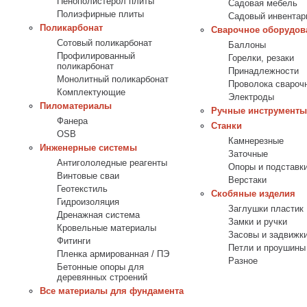
Пенополистерол плиты
Садовая мебель
Полиэфирные плиты
Садовый инвентар
Поликарбонат
Сварочное оборудов
Сотовый поликарбонат
Баллоны
Профилированный
Горелки, резаки
поликарбонат
Принадлежности
Монолитный поликарбонат
Проволока свароч
Комплектующие
Электроды
Пиломатериалы
Ручные инструменты
Фанера
Станки
OSB
Камнерезные
Инженерные системы
Заточные
Антигололедные реагенты
Опоры и подставк
Винтовые сваи
Верстаки
Геотекстиль
Скобяные изделия
Гидроизоляция
Заглушки пластик
Дренажная система
Замки и ручки
Кровельные материалы
Засовы и задвижк
Фитинги
Петли и проушины
Пленка армированная / ПЭ
Разное
Бетонные опоры для
деревянных строений
Все материалы для фундамента