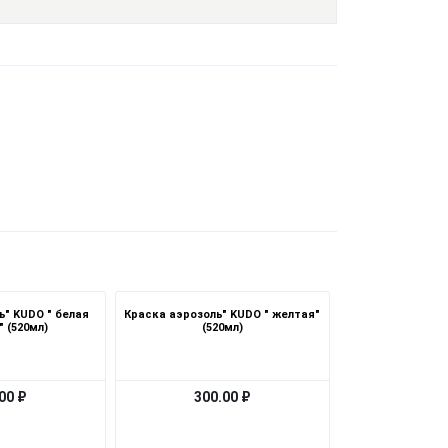
ь" KUDO " белая
Краска аэрозоль" KUDO " желтая"
 (520мл)
(520мл)
00 ₽
300.00 ₽