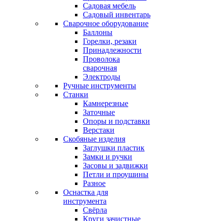
Садовая мебель
Садовый инвентарь
Сварочное оборудование
Баллоны
Горелки, резаки
Принадлежности
Проволока
сварочная
Электроды
Ручные инструменты
Станки
Камнерезные
Заточные
Опоры и подставки
Верстаки
Скобяные изделия
Заглушки пластик
Замки и ручки
Засовы и задвижки
Петли и проушины
Разное
Оснастка для
инструмента
Свёрла
Круги зачистные