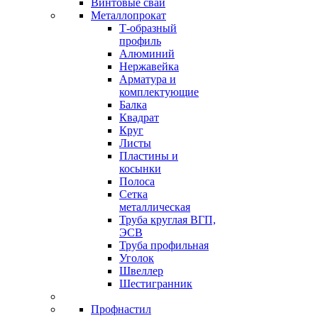
Винтовые сваи
Металлопрокат
Т-образный
профиль
Алюминий
Нержавейка
Арматура и
комплектующие
Балка
Квадрат
Круг
Листы
Пластины и
косынки
Полоса
Сетка
металлическая
Труба круглая ВГП,
ЭСВ
Труба профильная
Уголок
Швеллер
Шестигранник
Профнастил