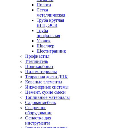
Полоса
Сетка
металлическая
Труба круглая
ВГП, ЭСВ
Труба
профильная
Уголок
Швеллер
Шестигранник
Профнастил
Утеплитель
Поликарбонат
Пиломатериалы
Террасная доска ДПК
Кованые элементы
Инженерные системы
Цемент, сухие смеси
Топливные материалы
Садовая мебель
Сварочное
оборудование
Оснастка для
инструмента