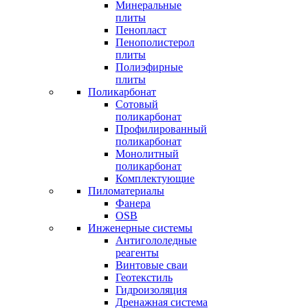
Минеральные
плиты
Пенопласт
Пенополистерол
плиты
Полиэфирные
плиты
Поликарбонат
Сотовый
поликарбонат
Профилированный
поликарбонат
Монолитный
поликарбонат
Комплектующие
Пиломатериалы
Фанера
OSB
Инженерные системы
Антигололедные
реагенты
Винтовые сваи
Геотекстиль
Гидроизоляция
Дренажная система