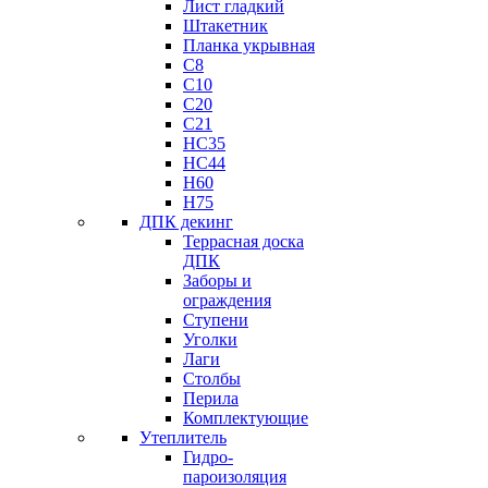
Лист гладкий
Штакетник
Планка укрывная
C8
C10
C20
C21
НС35
HC44
H60
H75
ДПК декинг
Террасная доска
ДПК
Заборы и
ограждения
Ступени
Уголки
Лаги
Столбы
Перила
Комплектующие
Утеплитель
Гидро-
пароизоляция