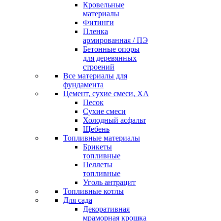
Кровельные
материалы
Фитинги
Пленка
армированная / ПЭ
Бетонные опоры
для деревянных
строений
Все материалы для
фундамента
Цемент, сухие смеси, ХА
Песок
Сухие смеси
Холодный асфальт
Щебень
Топливные материалы
Брикеты
топливные
Пеллеты
топливные
Уголь антрацит
Топливные котлы
Для сада
Декоративная
мраморная крошка