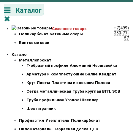
Каталог
+7(499)
Сезонные товары
350-77-
Поликарбонат
Бетонные опоры
57
Винтовые сваи
Каталог
Металлопрокат
Т-образный профиль
Алюминий
Нержавейка
Арматура и комплектующие
Балка
Квадрат
Круг
Листы
Пластины и косынки
Полоса
Сетка металлическая
Труба круглая ВГП, ЭСВ
Труба профильная
Уголок
Швеллер
Шестигранник
Профнастил
Утеплитель
Поликарбонат
Пиломатериалы
Террасная доска ДПК