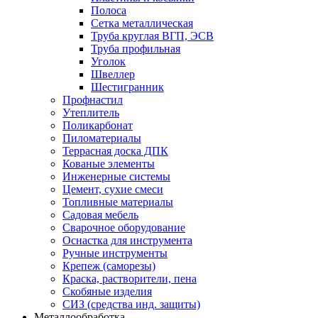
Полоса
Сетка металлическая
Труба круглая ВГП, ЭСВ
Труба профильная
Уголок
Швеллер
Шестигранник
Профнастил
Утеплитель
Поликарбонат
Пиломатериалы
Террасная доска ДПК
Кованые элементы
Инженерные системы
Цемент, сухие смеси
Топливные материалы
Садовая мебель
Сварочное оборудование
Оснастка для инструмента
Ручные инструменты
Крепеж (саморезы)
Краска, растворители, пена
Скобяные изделия
СИЗ (средства инд. защиты)
Металлообработка