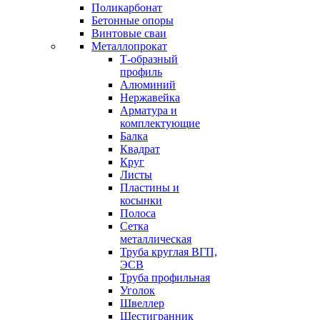
Поликарбонат
Бетонные опоры
Винтовые сваи
Металлопрокат
Т-образный
профиль
Алюминий
Нержавейка
Арматура и
комплектующие
Балка
Квадрат
Круг
Листы
Пластины и
косынки
Полоса
Сетка
металлическая
Труба круглая ВГП,
ЭСВ
Труба профильная
Уголок
Швеллер
Шестигранник