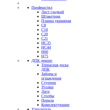
Профнастил
Лист гладкий
Штакетник
Планка укрывная
C8
C10
C20
C21
НС35
HC44
H60
H75
ДПК декинг
Террасная доска
ДПК
Заборы и
ограждения
Ступени
Уголки
Лаги
Столбы
Перила
Комплектующие
Утеплитель