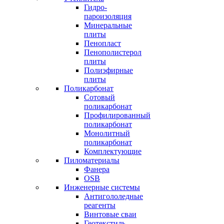
Гидро-
пароизоляция
Минеральные
плиты
Пенопласт
Пенополистерол
плиты
Полиэфирные
плиты
Поликарбонат
Сотовый
поликарбонат
Профилированный
поликарбонат
Монолитный
поликарбонат
Комплектующие
Пиломатериалы
Фанера
OSB
Инженерные системы
Антигололедные
реагенты
Винтовые сваи
Геотекстиль