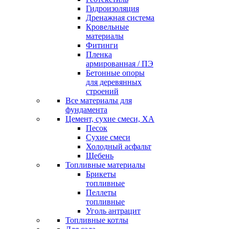
Гидроизоляция
Дренажная система
Кровельные
материалы
Фитинги
Пленка
армированная / ПЭ
Бетонные опоры
для деревянных
строений
Все материалы для
фундамента
Цемент, сухие смеси, ХА
Песок
Сухие смеси
Холодный асфальт
Щебень
Топливные материалы
Брикеты
топливные
Пеллеты
топливные
Уголь антрацит
Топливные котлы