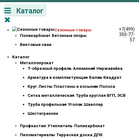
Каталог
+7(499)
Сезонные товары
350-77-
Поликарбонат
Бетонные опоры
57
Винтовые сваи
Каталог
Металлопрокат
Т-образный профиль
Алюминий
Нержавейка
Арматура и комплектующие
Балка
Квадрат
Круг
Листы
Пластины и косынки
Полоса
Сетка металлическая
Труба круглая ВГП, ЭСВ
Труба профильная
Уголок
Швеллер
Шестигранник
Профнастил
Утеплитель
Поликарбонат
Пиломатериалы
Террасная доска ДПК