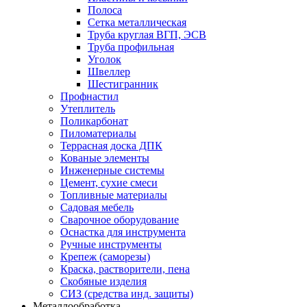
Полоса
Сетка металлическая
Труба круглая ВГП, ЭСВ
Труба профильная
Уголок
Швеллер
Шестигранник
Профнастил
Утеплитель
Поликарбонат
Пиломатериалы
Террасная доска ДПК
Кованые элементы
Инженерные системы
Цемент, сухие смеси
Топливные материалы
Садовая мебель
Сварочное оборудование
Оснастка для инструмента
Ручные инструменты
Крепеж (саморезы)
Краска, растворители, пена
Скобяные изделия
СИЗ (средства инд. защиты)
Металлообработка