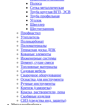
Полоса
Сетка металлическая
Труба круглая ВГП, ЭСВ
Труба профильная
Уголок
Швеллер
Шестигранник
Профнастил
Утеплитель
Поликарбонат
Пиломатериалы
Террасная доска ДПК
Кованые элементы
Инженерные системы
Цемент, сухие смеси
Топливные материалы
Садовая мебель
Сварочное оборудование
Оснастка для инструмента
Ручные инструменты
Крепеж (саморезы)
Краска, растворители, пена
Скобяные изделия
СИЗ (средства инд. защиты)
Металлообработка