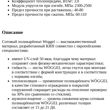
Коэффициент теплопередачи, Вт/м²:
3,9
Модуль упругости при изгибе, МПа:
2300-2500
Предел прочности при растяжении,:
40-80
Предел прочности при сжатии, МПа:
60-110
Описание
Сотовый поликарбонат Woggel — высококачественный
материал, разработанный КИН совместно с европейскими
специалистами.
имеют UV-слой 50 мкм, благодаря чему материал
сохраняет свои физико-механические характеристики;
гибкость — листы WÖGGEL легко гнутся при монтаже
в соответствии с формой конструкции и в соответствии
с нормами изгиба;
теплоизоляция — применение поликарбоната WÖGGEL
в качестве стенового ограждения и покрытий
сооружений сокращает расходы на отопление примерно
на 30% (по сравнению со стеклом);
шумопоглощение — уровень снижения шума сотовым
поликарбонатом WÖGGEL различных толщин
составляет от 15 до 21 Дб.