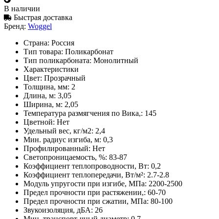
В наличии
Быстрая доставка
Бренд:
Woggel
Страна:
Россия
Тип товара:
Поликарбонат
Тип поликарбоната:
Монолитный
Характеристики
Цвет:
Прозрачный
Толщина, мм:
2
Длина, м:
3,05
Ширина, м:
2,05
Температура размягчения по Вика,:
145
Цветной:
Нет
Удельный вес, кг/м2:
2,4
Мин. радиус изгиба, м:
0,3
Профилированный:
Нет
Светопроницаемость, %:
83-87
Коэффициент теплопроводности, Вт:
0,2
Коэффициент теплопередачи, Вт/м²:
2.7-2.8
Модуль упругости при изгибе, МПа:
2200-2500
Предел прочности при растяжении,:
60-70
Предел прочности при сжатии, МПа:
80-100
Звукоизоляция, дБА:
26
Мин. транспорт-чный диаметр:
0.7