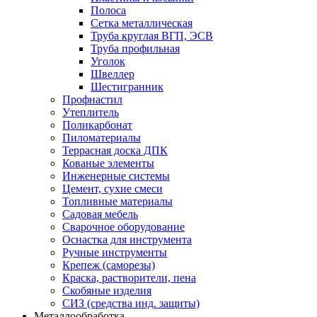
Полоса
Сетка металлическая
Труба круглая ВГП, ЭСВ
Труба профильная
Уголок
Швеллер
Шестигранник
Профнастил
Утеплитель
Поликарбонат
Пиломатериалы
Террасная доска ДПК
Кованые элементы
Инженерные системы
Цемент, сухие смеси
Топливные материалы
Садовая мебель
Сварочное оборудование
Оснастка для инструмента
Ручные инструменты
Крепеж (саморезы)
Краска, растворители, пена
Скобяные изделия
СИЗ (средства инд. защиты)
Металлообработка