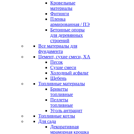
Кровельные
материалы
Фитинги
Пленка
армированная / ПЭ
Бетонные опоры
для деревянных
строений
Все материалы для
фундамента
Цемент, сухие смеси, ХА
Песок
Сухие смеси
Холодный асфальт
Щебень
Топливные материалы
Брикеты
топливные
Пеллеты
топливные
Уголь антрацит
Топливные котлы
Для сада
Декоративная
мраморная крошка