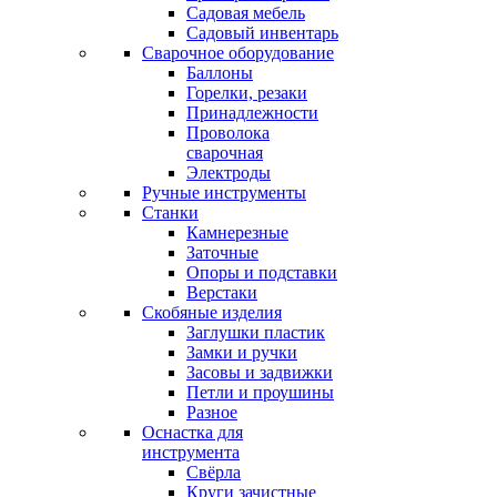
Садовая мебель
Садовый инвентарь
Сварочное оборудование
Баллоны
Горелки, резаки
Принадлежности
Проволока
сварочная
Электроды
Ручные инструменты
Станки
Камнерезные
Заточные
Опоры и подставки
Верстаки
Скобяные изделия
Заглушки пластик
Замки и ручки
Засовы и задвижки
Петли и проушины
Разное
Оснастка для
инструмента
Свёрла
Круги зачистные