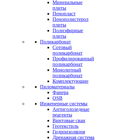
Минеральные
плиты
Пенопласт
Пенополистерол
плиты
Полиэфирные
плиты
Поликарбонат
Сотовый
поликарбонат
Профилированный
поликарбонат
Монолитный
поликарбонат
Комплектующие
Пиломатериалы
Фанера
OSB
Инженерные системы
Антигололедные
реагенты
Винтовые сваи
Геотекстиль
Гидроизоляция
Дренажная система