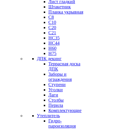
Лист гладкий
Штакетник
Планка укрывная
C8
C10
C20
C21
НС35
HC44
H60
H75
ДПК декинг
Террасная доска
ДПК
Заборы и
ограждения
Ступени
Уголки
Лаги
Столбы
Перила
Комплектующие
Утеплитель
Гидро-
пароизоляция