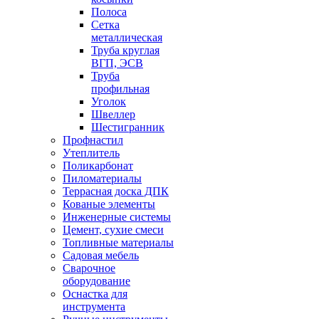
Полоса
Сетка
металлическая
Труба круглая
ВГП, ЭСВ
Труба
профильная
Уголок
Швеллер
Шестигранник
Профнастил
Утеплитель
Поликарбонат
Пиломатериалы
Террасная доска ДПК
Кованые элементы
Инженерные системы
Цемент, сухие смеси
Топливные материалы
Садовая мебель
Сварочное
оборудование
Оснастка для
инструмента