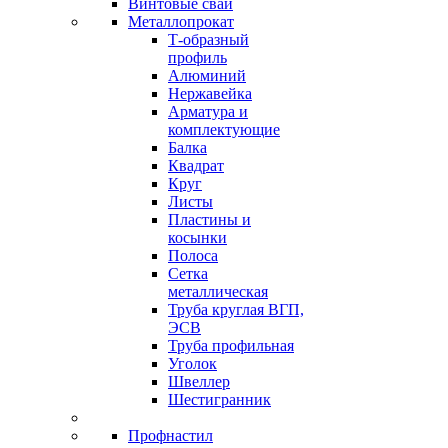
Винтовые сваи
Металлопрокат
Т-образный
профиль
Алюминий
Нержавейка
Арматура и
комплектующие
Балка
Квадрат
Круг
Листы
Пластины и
косынки
Полоса
Сетка
металлическая
Труба круглая ВГП,
ЭСВ
Труба профильная
Уголок
Швеллер
Шестигранник
Профнастил