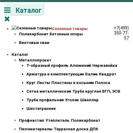
Каталог
+7(499)
Сезонные товары
350-77-
Поликарбонат
Бетонные опоры
57
Винтовые сваи
Каталог
Металлопрокат
Т-образный профиль
Алюминий
Нержавейка
Арматура и комплектующие
Балка
Квадрат
Круг
Листы
Пластины и косынки
Полоса
Сетка металлическая
Труба круглая ВГП, ЭСВ
Труба профильная
Уголок
Швеллер
Шестигранник
Профнастил
Утеплитель
Поликарбонат
Пиломатериалы
Террасная доска ДПК