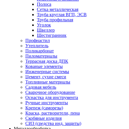
Полоса
Сетка металлическая
Труба круглая ВГП, ЭСВ
Труба профильная
Уголок
Швеллер
Шестигранник
Профнастил
Утеплитель
Поликарбонат
Пиломатериалы
Террасная доска ДПК
Кованые элементы
Инженерные системы
Цемент, сухие смеси
Топливные материалы
Садовая мебель
Сварочное оборудование
Оснастка для инструмента
Ручные инструменты
Крепеж (саморезы)
Краска, растворители, пена
Скобяные изделия
СИЗ (средства инд. защиты)
Металлообработка