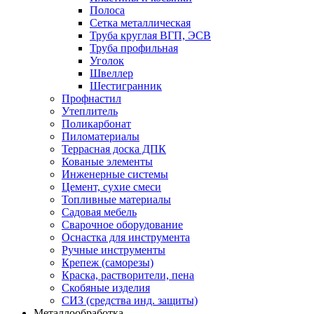
Полоса
Сетка металлическая
Труба круглая ВГП, ЭСВ
Труба профильная
Уголок
Швеллер
Шестигранник
Профнастил
Утеплитель
Поликарбонат
Пиломатериалы
Террасная доска ДПК
Кованые элементы
Инженерные системы
Цемент, сухие смеси
Топливные материалы
Садовая мебель
Сварочное оборудование
Оснастка для инструмента
Ручные инструменты
Крепеж (саморезы)
Краска, растворители, пена
Скобяные изделия
СИЗ (средства инд. защиты)
Металлообработка