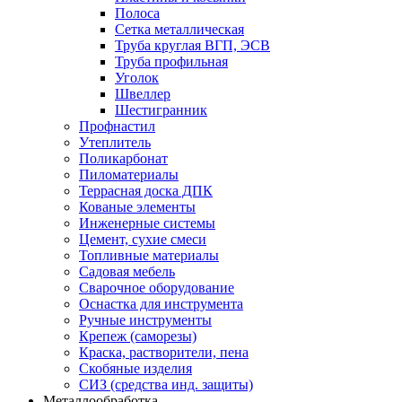
Полоса
Сетка металлическая
Труба круглая ВГП, ЭСВ
Труба профильная
Уголок
Швеллер
Шестигранник
Профнастил
Утеплитель
Поликарбонат
Пиломатериалы
Террасная доска ДПК
Кованые элементы
Инженерные системы
Цемент, сухие смеси
Топливные материалы
Садовая мебель
Сварочное оборудование
Оснастка для инструмента
Ручные инструменты
Крепеж (саморезы)
Краска, растворители, пена
Скобяные изделия
СИЗ (средства инд. защиты)
Металлообработка