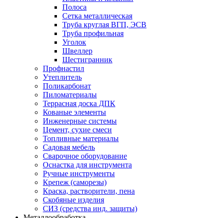
Полоса
Сетка металлическая
Труба круглая ВГП, ЭСВ
Труба профильная
Уголок
Швеллер
Шестигранник
Профнастил
Утеплитель
Поликарбонат
Пиломатериалы
Террасная доска ДПК
Кованые элементы
Инженерные системы
Цемент, сухие смеси
Топливные материалы
Садовая мебель
Сварочное оборудование
Оснастка для инструмента
Ручные инструменты
Крепеж (саморезы)
Краска, растворители, пена
Скобяные изделия
СИЗ (средства инд. защиты)
Металлообработка