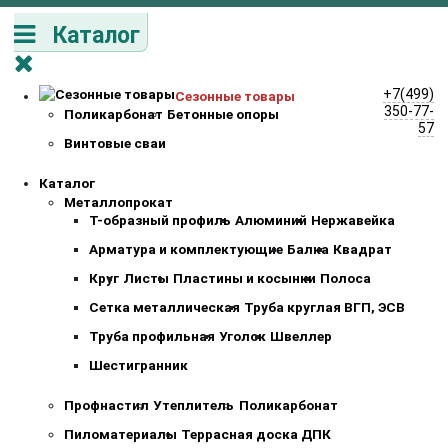
Каталог
+7(499)
Сезонные товары
350-77-
Поликарбонат
Бетонные опоры
57
Винтовые сваи
Каталог
Металлопрокат
Т-образный профиль
Алюминий
Нержавейка
Арматура и комплектующие
Балка
Квадрат
Круг
Листы
Пластины и косынки
Полоса
Сетка металлическая
Труба круглая ВГП, ЭСВ
Труба профильная
Уголок
Швеллер
Шестигранник
Профнастил
Утеплитель
Поликарбонат
Пиломатериалы
Террасная доска ДПК