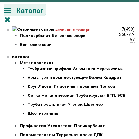
Каталог
+7(499)
Сезонные товары
350-77-
Поликарбонат
Бетонные опоры
57
Винтовые сваи
Каталог
Металлопрокат
Т-образный профиль
Алюминий
Нержавейка
Арматура и комплектующие
Балка
Квадрат
Круг
Листы
Пластины и косынки
Полоса
Сетка металлическая
Труба круглая ВГП, ЭСВ
Труба профильная
Уголок
Швеллер
Шестигранник
Профнастил
Утеплитель
Поликарбонат
Пиломатериалы
Террасная доска ДПК