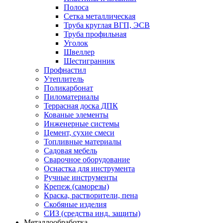
Полоса
Сетка металлическая
Труба круглая ВГП, ЭСВ
Труба профильная
Уголок
Швеллер
Шестигранник
Профнастил
Утеплитель
Поликарбонат
Пиломатериалы
Террасная доска ДПК
Кованые элементы
Инженерные системы
Цемент, сухие смеси
Топливные материалы
Садовая мебель
Сварочное оборудование
Оснастка для инструмента
Ручные инструменты
Крепеж (саморезы)
Краска, растворители, пена
Скобяные изделия
СИЗ (средства инд. защиты)
Металлообработка