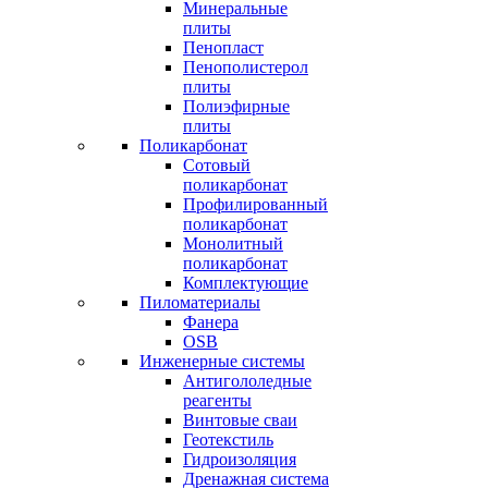
Минеральные
плиты
Пенопласт
Пенополистерол
плиты
Полиэфирные
плиты
Поликарбонат
Сотовый
поликарбонат
Профилированный
поликарбонат
Монолитный
поликарбонат
Комплектующие
Пиломатериалы
Фанера
OSB
Инженерные системы
Антигололедные
реагенты
Винтовые сваи
Геотекстиль
Гидроизоляция
Дренажная система