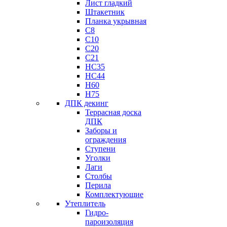
Лист гладкий
Штакетник
Планка укрывная
C8
C10
C20
C21
НС35
HC44
H60
H75
ДПК декинг
Террасная доска
ДПК
Заборы и
ограждения
Ступени
Уголки
Лаги
Столбы
Перила
Комплектующие
Утеплитель
Гидро-
пароизоляция