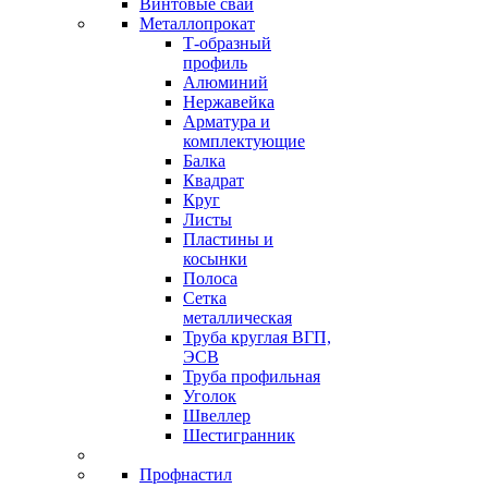
Винтовые сваи
Металлопрокат
Т-образный
профиль
Алюминий
Нержавейка
Арматура и
комплектующие
Балка
Квадрат
Круг
Листы
Пластины и
косынки
Полоса
Сетка
металлическая
Труба круглая ВГП,
ЭСВ
Труба профильная
Уголок
Швеллер
Шестигранник
Профнастил