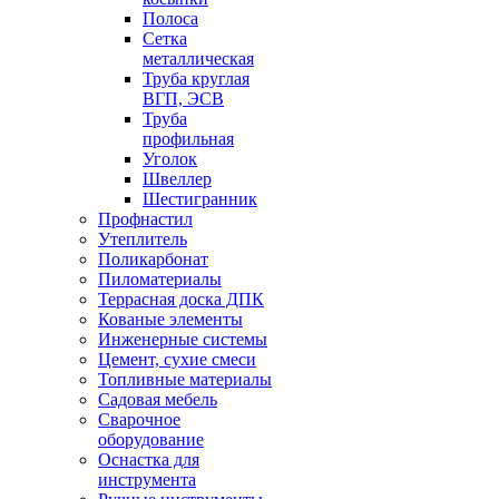
Полоса
Сетка
металлическая
Труба круглая
ВГП, ЭСВ
Труба
профильная
Уголок
Швеллер
Шестигранник
Профнастил
Утеплитель
Поликарбонат
Пиломатериалы
Террасная доска ДПК
Кованые элементы
Инженерные системы
Цемент, сухие смеси
Топливные материалы
Садовая мебель
Сварочное
оборудование
Оснастка для
инструмента