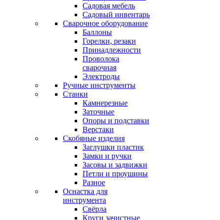
Садовая мебель
Садовый инвентарь
Сварочное оборудование
Баллоны
Горелки, резаки
Принадлежности
Проволока
сварочная
Электроды
Ручные инструменты
Станки
Камнерезные
Заточные
Опоры и подставки
Верстаки
Скобяные изделия
Заглушки пластик
Замки и ручки
Засовы и задвижки
Петли и проушины
Разное
Оснастка для
инструмента
Свёрла
Круги зачистные