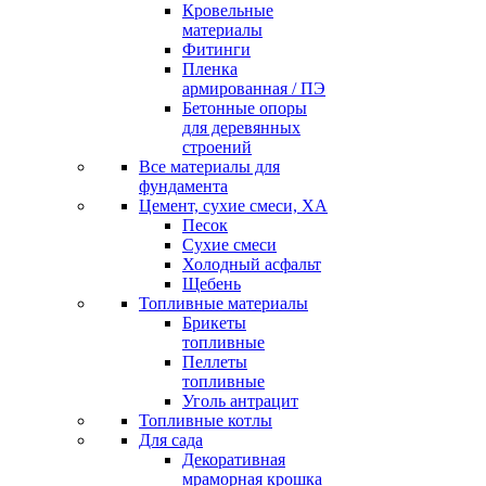
Кровельные
материалы
Фитинги
Пленка
армированная / ПЭ
Бетонные опоры
для деревянных
строений
Все материалы для
фундамента
Цемент, сухие смеси, ХА
Песок
Сухие смеси
Холодный асфальт
Щебень
Топливные материалы
Брикеты
топливные
Пеллеты
топливные
Уголь антрацит
Топливные котлы
Для сада
Декоративная
мраморная крошка