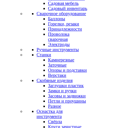
Садовая мебель
Садовый инвентарь
Сварочное оборудование
Баллоны
Горелки, резаки
Принадлежности
Проволока
сварочная
Электроды
Ручные инструменты
Станки
Камнерезные
Заточные
Опоры и подставки
Верстаки
Скобяные изделия
Заглушки пластик
Замки и ручки
Засовы и задвижки
Петли и проушины
Разное
Оснастка для
инструмента
Свёрла
Круги зачистные