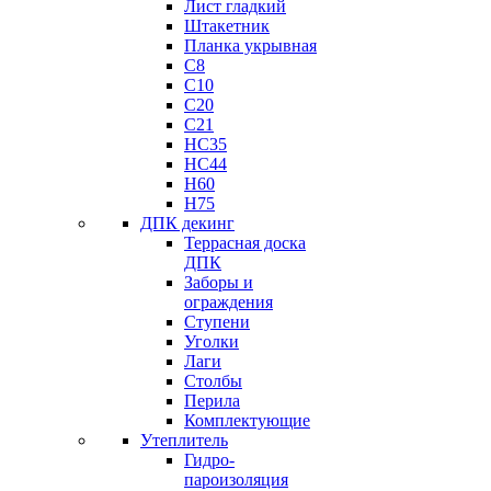
Лист гладкий
Штакетник
Планка укрывная
C8
C10
C20
C21
НС35
HC44
H60
H75
ДПК декинг
Террасная доска
ДПК
Заборы и
ограждения
Ступени
Уголки
Лаги
Столбы
Перила
Комплектующие
Утеплитель
Гидро-
пароизоляция