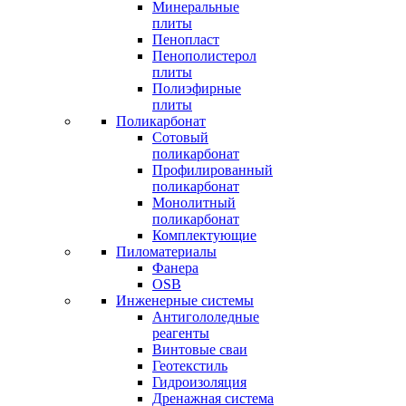
Минеральные
плиты
Пенопласт
Пенополистерол
плиты
Полиэфирные
плиты
Поликарбонат
Сотовый
поликарбонат
Профилированный
поликарбонат
Монолитный
поликарбонат
Комплектующие
Пиломатериалы
Фанера
OSB
Инженерные системы
Антигололедные
реагенты
Винтовые сваи
Геотекстиль
Гидроизоляция
Дренажная система