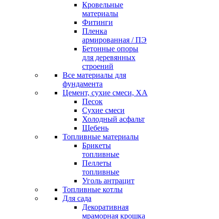
Кровельные
материалы
Фитинги
Пленка
армированная / ПЭ
Бетонные опоры
для деревянных
строений
Все материалы для
фундамента
Цемент, сухие смеси, ХА
Песок
Сухие смеси
Холодный асфальт
Щебень
Топливные материалы
Брикеты
топливные
Пеллеты
топливные
Уголь антрацит
Топливные котлы
Для сада
Декоративная
мраморная крошка