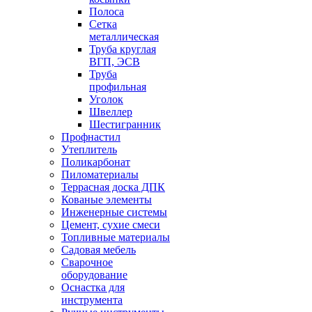
Полоса
Сетка
металлическая
Труба круглая
ВГП, ЭСВ
Труба
профильная
Уголок
Швеллер
Шестигранник
Профнастил
Утеплитель
Поликарбонат
Пиломатериалы
Террасная доска ДПК
Кованые элементы
Инженерные системы
Цемент, сухие смеси
Топливные материалы
Садовая мебель
Сварочное
оборудование
Оснастка для
инструмента