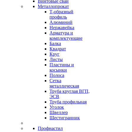
Винтовые сваи
Металлопрокат
Т-образный
профиль
Алюминий
Нержавейка
Арматура и
комплектующие
Балка
Квадрат
Круг
Листы
Пластины и
косынки
Полоса
Сетка
металлическая
Труба круглая ВГП,
ЭСВ
Труба профильная
Уголок
Швеллер
Шестигранник
Профнастил