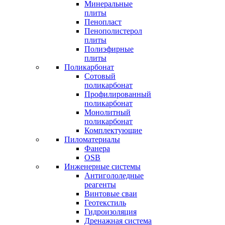
Минеральные
плиты
Пенопласт
Пенополистерол
плиты
Полиэфирные
плиты
Поликарбонат
Сотовый
поликарбонат
Профилированный
поликарбонат
Монолитный
поликарбонат
Комплектующие
Пиломатериалы
Фанера
OSB
Инженерные системы
Антигололедные
реагенты
Винтовые сваи
Геотекстиль
Гидроизоляция
Дренажная система