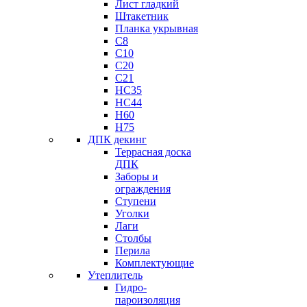
Лист гладкий
Штакетник
Планка укрывная
C8
C10
C20
C21
НС35
HC44
H60
H75
ДПК декинг
Террасная доска
ДПК
Заборы и
ограждения
Ступени
Уголки
Лаги
Столбы
Перила
Комплектующие
Утеплитель
Гидро-
пароизоляция