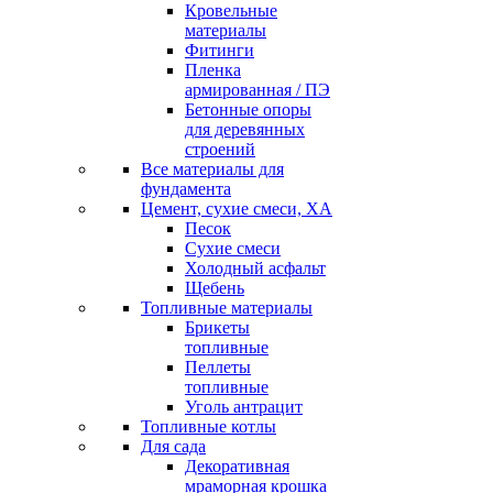
Кровельные
материалы
Фитинги
Пленка
армированная / ПЭ
Бетонные опоры
для деревянных
строений
Все материалы для
фундамента
Цемент, сухие смеси, ХА
Песок
Сухие смеси
Холодный асфальт
Щебень
Топливные материалы
Брикеты
топливные
Пеллеты
топливные
Уголь антрацит
Топливные котлы
Для сада
Декоративная
мраморная крошка