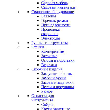
Садовая мебель
Садовый инвентарь
Сварочное оборудование
Баллоны
Горелки, резаки
Принадлежности
Проволока
сварочная
Электроды
Ручные инструменты
Станки
Камнерезные
Заточные
Опоры и подставки
Верстаки
Скобяные изделия
Заглушки пластик
Замки и ручки
Засовы и задвижки
Петли и проушины
Разное
Оснастка для
инструмента
Свёрла
Круги зачистные