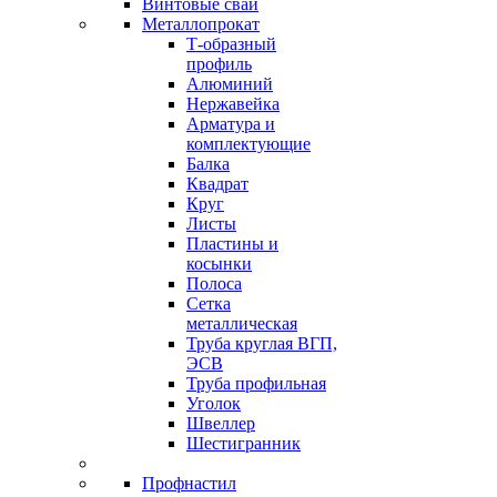
Винтовые сваи
Металлопрокат
Т-образный
профиль
Алюминий
Нержавейка
Арматура и
комплектующие
Балка
Квадрат
Круг
Листы
Пластины и
косынки
Полоса
Сетка
металлическая
Труба круглая ВГП,
ЭСВ
Труба профильная
Уголок
Швеллер
Шестигранник
Профнастил