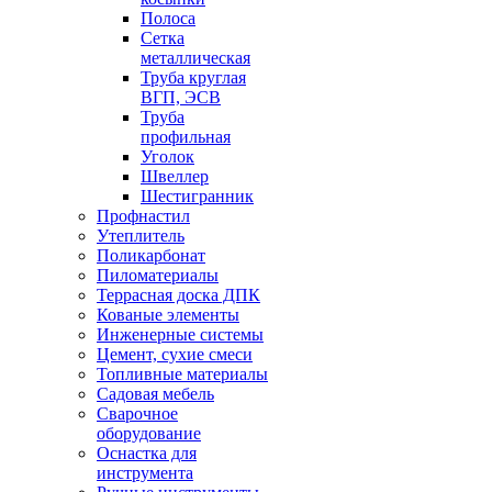
Полоса
Сетка
металлическая
Труба круглая
ВГП, ЭСВ
Труба
профильная
Уголок
Швеллер
Шестигранник
Профнастил
Утеплитель
Поликарбонат
Пиломатериалы
Террасная доска ДПК
Кованые элементы
Инженерные системы
Цемент, сухие смеси
Топливные материалы
Садовая мебель
Сварочное
оборудование
Оснастка для
инструмента