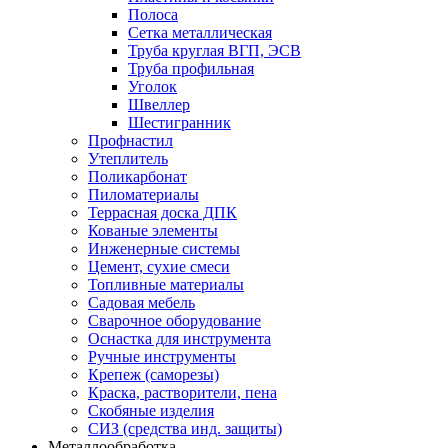
Полоса
Сетка металлическая
Труба круглая ВГП, ЭСВ
Труба профильная
Уголок
Швеллер
Шестигранник
Профнастил
Утеплитель
Поликарбонат
Пиломатериалы
Террасная доска ДПК
Кованые элементы
Инженерные системы
Цемент, сухие смеси
Топливные материалы
Садовая мебель
Сварочное оборудование
Оснастка для инструмента
Ручные инструменты
Крепеж (саморезы)
Краска, растворители, пена
Скобяные изделия
СИЗ (средства инд. защиты)
Металлообработка