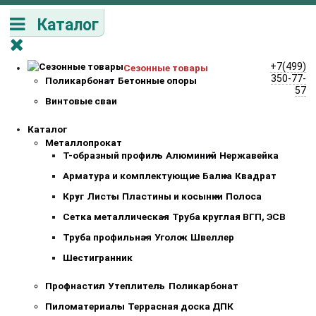
Каталог
+7(499)
Сезонные товары
350-77-
Поликарбонат
Бетонные опоры
57
Винтовые сваи
Каталог
Металлопрокат
Т-образный профиль
Алюминий
Нержавейка
Арматура и комплектующие
Балка
Квадрат
Круг
Листы
Пластины и косынки
Полоса
Сетка металлическая
Труба круглая ВГП, ЭСВ
Труба профильная
Уголок
Швеллер
Шестигранник
Профнастил
Утеплитель
Поликарбонат
Пиломатериалы
Террасная доска ДПК