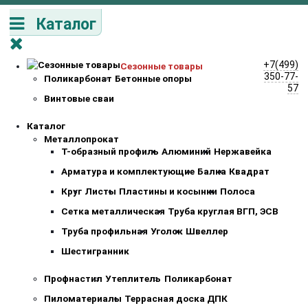
Каталог
+7(499)
Сезонные товары
350-77-
Поликарбонат
Бетонные опоры
57
Винтовые сваи
Каталог
Металлопрокат
Т-образный профиль
Алюминий
Нержавейка
Арматура и комплектующие
Балка
Квадрат
Круг
Листы
Пластины и косынки
Полоса
Сетка металлическая
Труба круглая ВГП, ЭСВ
Труба профильная
Уголок
Швеллер
Шестигранник
Профнастил
Утеплитель
Поликарбонат
Пиломатериалы
Террасная доска ДПК