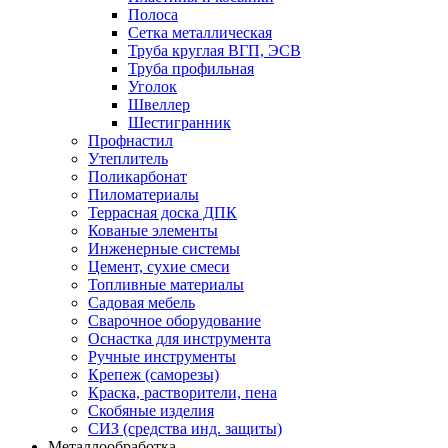
Полоса
Сетка металлическая
Труба круглая ВГП, ЭСВ
Труба профильная
Уголок
Швеллер
Шестигранник
Профнастил
Утеплитель
Поликарбонат
Пиломатериалы
Террасная доска ДПК
Кованые элементы
Инженерные системы
Цемент, сухие смеси
Топливные материалы
Садовая мебель
Сварочное оборудование
Оснастка для инструмента
Ручные инструменты
Крепеж (саморезы)
Краска, растворители, пена
Скобяные изделия
СИЗ (средства инд. защиты)
Металлообработка