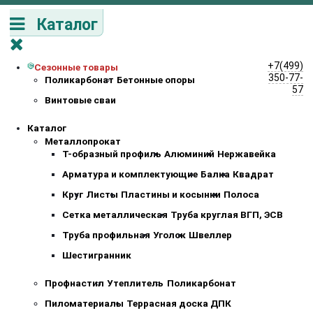
Каталог
+7(499)
Сезонные товары
350-77-
Поликарбонат
Бетонные опоры
57
Винтовые сваи
Каталог
Металлопрокат
Т-образный профиль
Алюминий
Нержавейка
Арматура и комплектующие
Балка
Квадрат
Круг
Листы
Пластины и косынки
Полоса
Сетка металлическая
Труба круглая ВГП, ЭСВ
Труба профильная
Уголок
Швеллер
Шестигранник
Профнастил
Утеплитель
Поликарбонат
Пиломатериалы
Террасная доска ДПК