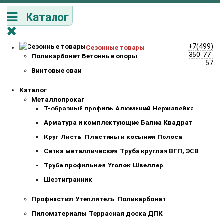
Каталог
+7(499)
Сезонные товары
350-77-
Поликарбонат
Бетонные опоры
57
Винтовые сваи
Каталог
Металлопрокат
Т-образный профиль
Алюминий
Нержавейка
Арматура и комплектующие
Балка
Квадрат
Круг
Листы
Пластины и косынки
Полоса
Сетка металлическая
Труба круглая ВГП, ЭСВ
Труба профильная
Уголок
Швеллер
Шестигранник
Профнастил
Утеплитель
Поликарбонат
Пиломатериалы
Террасная доска ДПК