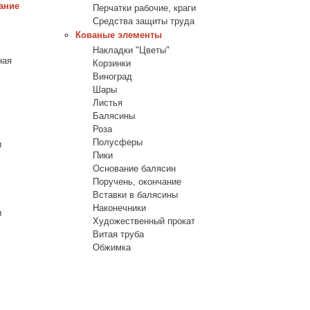
ание
Перчатки рабочие, краги
Средства защиты труда
Кованые элементы
Накладки "Цветы"
ная
Корзинки
Виноград
Шары
Листья
Балясины
Роза
Полусферы
и
Пики
Основание балясин
Поручень, окончание
Вставки в балясины
Наконечники
и
Художественный прокат
Витая труба
Обжимка