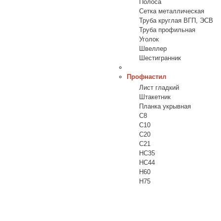
Полоса
Сетка металлическая
Труба круглая ВГП, ЭСВ
Труба профильная
Уголок
Швеллер
Шестигранник
Профнастил
Лист гладкий
Штакетник
Планка укрывная
C8
C10
C20
C21
НС35
HC44
H60
H75