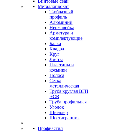
Винтовые сваи
Металлопрокат
Т-образный
профиль
Алюминий
Нержавейка
Арматура и
комплектующие
Балка
Квадрат
Круг
Листы
Пластины и
косынки
Полоса
Сетка
металлическая
Труба круглая ВГП,
ЭСВ
Труба профильная
Уголок
Швеллер
Шестигранник
Профнастил