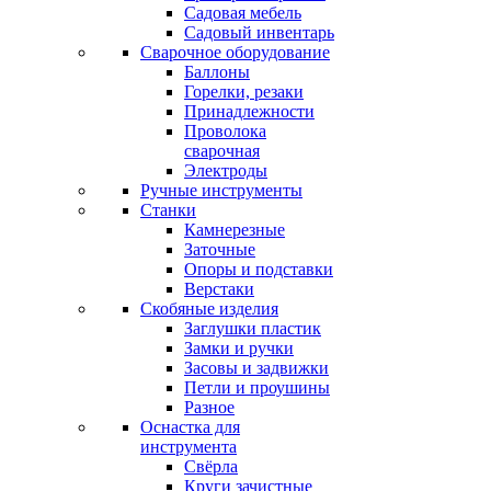
Садовая мебель
Садовый инвентарь
Сварочное оборудование
Баллоны
Горелки, резаки
Принадлежности
Проволока
сварочная
Электроды
Ручные инструменты
Станки
Камнерезные
Заточные
Опоры и подставки
Верстаки
Скобяные изделия
Заглушки пластик
Замки и ручки
Засовы и задвижки
Петли и проушины
Разное
Оснастка для
инструмента
Свёрла
Круги зачистные