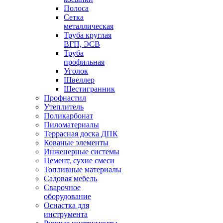
Полоса
Сетка
металлическая
Труба круглая
ВГП, ЭСВ
Труба
профильная
Уголок
Швеллер
Шестигранник
Профнастил
Утеплитель
Поликарбонат
Пиломатериалы
Террасная доска ДПК
Кованые элементы
Инженерные системы
Цемент, сухие смеси
Топливные материалы
Садовая мебель
Сварочное
оборудование
Оснастка для
инструмента