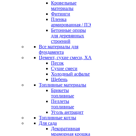
Кровельные
материалы
Фитинги
Пленка
армированная / ПЭ
Бетонные опоры
для деревянных
строений
Все материалы для
фундамента
Цемент, сухие смеси, ХА
Песок
Сухие смеси
Холодный асфальт
Щебень
Топливные материалы
Брикеты
топливные
Пеллеты
топливные
Уголь антрацит
Топливные котлы
Для сада
Декоративная
мраморная крошка