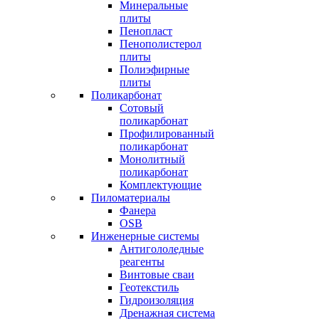
Минеральные
плиты
Пенопласт
Пенополистерол
плиты
Полиэфирные
плиты
Поликарбонат
Сотовый
поликарбонат
Профилированный
поликарбонат
Монолитный
поликарбонат
Комплектующие
Пиломатериалы
Фанера
OSB
Инженерные системы
Антигололедные
реагенты
Винтовые сваи
Геотекстиль
Гидроизоляция
Дренажная система