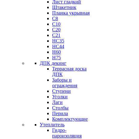
Лист гладкий
Штакетник
Планка укрывная
C8
C10
C20
C21
НС35
HC44
H60
H75
ДПК декинг
Террасная доска
ДПК
Заборы и
ограждения
Ступени
Уголки
Лаги
Столбы
Перила
Комплектующие
Утеплитель
Гидро-
пароизоляция