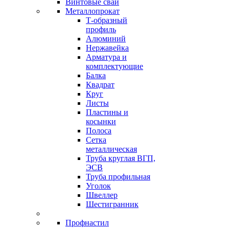
Винтовые сваи
Металлопрокат
Т-образный
профиль
Алюминий
Нержавейка
Арматура и
комплектующие
Балка
Квадрат
Круг
Листы
Пластины и
косынки
Полоса
Сетка
металлическая
Труба круглая ВГП,
ЭСВ
Труба профильная
Уголок
Швеллер
Шестигранник
Профнастил