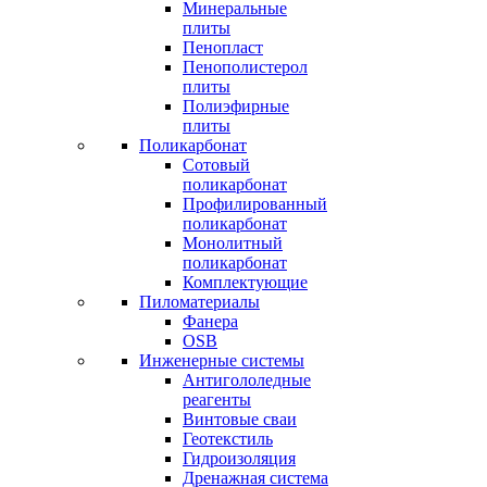
Минеральные
плиты
Пенопласт
Пенополистерол
плиты
Полиэфирные
плиты
Поликарбонат
Сотовый
поликарбонат
Профилированный
поликарбонат
Монолитный
поликарбонат
Комплектующие
Пиломатериалы
Фанера
OSB
Инженерные системы
Антигололедные
реагенты
Винтовые сваи
Геотекстиль
Гидроизоляция
Дренажная система