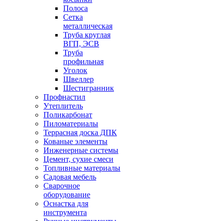
Полоса
Сетка
металлическая
Труба круглая
ВГП, ЭСВ
Труба
профильная
Уголок
Швеллер
Шестигранник
Профнастил
Утеплитель
Поликарбонат
Пиломатериалы
Террасная доска ДПК
Кованые элементы
Инженерные системы
Цемент, сухие смеси
Топливные материалы
Садовая мебель
Сварочное
оборудование
Оснастка для
инструмента