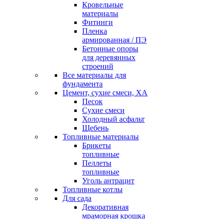
Кровельные
материалы
Фитинги
Пленка
армированная / ПЭ
Бетонные опоры
для деревянных
строений
Все материалы для
фундамента
Цемент, сухие смеси, ХА
Песок
Сухие смеси
Холодный асфальт
Щебень
Топливные материалы
Брикеты
топливные
Пеллеты
топливные
Уголь антрацит
Топливные котлы
Для сада
Декоративная
мраморная крошка