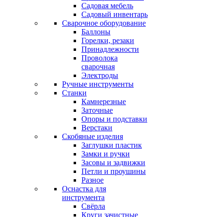
Садовая мебель
Садовый инвентарь
Сварочное оборудование
Баллоны
Горелки, резаки
Принадлежности
Проволока
сварочная
Электроды
Ручные инструменты
Станки
Камнерезные
Заточные
Опоры и подставки
Верстаки
Скобяные изделия
Заглушки пластик
Замки и ручки
Засовы и задвижки
Петли и проушины
Разное
Оснастка для
инструмента
Свёрла
Круги зачистные