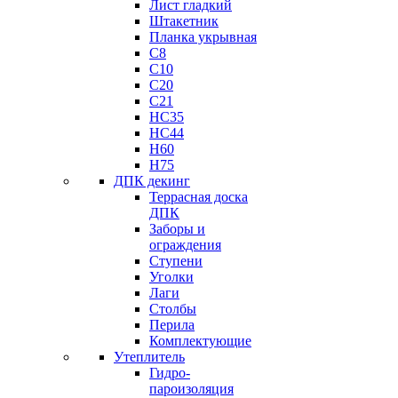
Лист гладкий
Штакетник
Планка укрывная
C8
C10
C20
C21
НС35
HC44
H60
H75
ДПК декинг
Террасная доска
ДПК
Заборы и
ограждения
Ступени
Уголки
Лаги
Столбы
Перила
Комплектующие
Утеплитель
Гидро-
пароизоляция