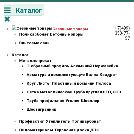
Каталог
+7(499)
Сезонные товары
350-77-
Поликарбонат
Бетонные опоры
57
Винтовые сваи
Каталог
Металлопрокат
Т-образный профиль
Алюминий
Нержавейка
Арматура и комплектующие
Балка
Квадрат
Круг
Листы
Пластины и косынки
Полоса
Сетка металлическая
Труба круглая ВГП, ЭСВ
Труба профильная
Уголок
Швеллер
Шестигранник
Профнастил
Утеплитель
Поликарбонат
Пиломатериалы
Террасная доска ДПК