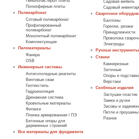
Пенополистерол плиты
Садовая мебель
Полиэфирные плиты
Садовый инвентар
Поликарбонат
Сварочное оборудов
Сотовый поликарбонат
Баллоны
Профилированный
Горелки, резаки
поликарбонат
Принадлежности
Монолитный поликарбонат
Проволока свароч
Комплектующие
Электроды
Пиломатериалы
Ручные инструменты
Фанера
Станки
OSB
Камнерезные
Инженерные системы
Заточные
Антигололедные реагенты
Опоры и подставк
Винтовые сваи
Верстаки
Геотекстиль
Скобяные изделия
Гидроизоляция
Заглушки пластик
Дренажная система
Замки и ручки
Кровельные материалы
Засовы и задвижк
Фитинги
Петли и проушины
Пленка армированная / ПЭ
Разное
Бетонные опоры для
деревянных строений
Все материалы для фундамента