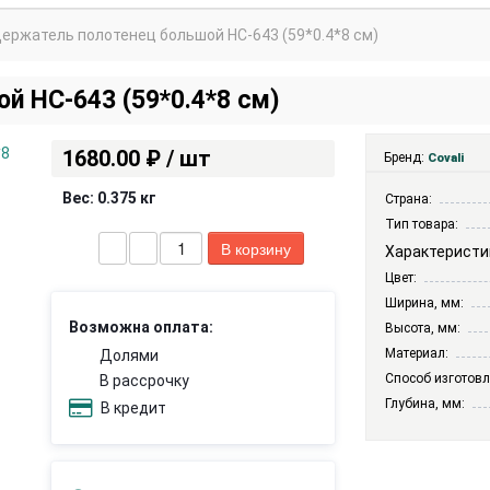
ержатель полотенец большой НС-643 (59*0.4*8 см)
й НС-643 (59*0.4*8 см)
1680.00 ₽ / шт
Бренд:
Covali
Вес:
0.375 кг
Страна:
Тип товара:
Характеристи
Цвет:
Ширина, мм:
Возможна оплата:
Высота, мм:
Материал:
Долями
Способ изготовл
В рассрочку
Глубина, мм:
В кредит