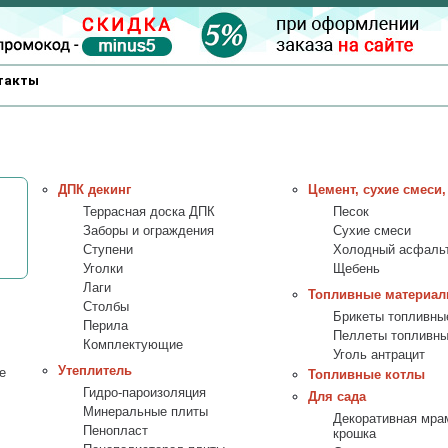
такты
ДПК декинг
Цемент, сухие смеси,
Террасная доска ДПК
Песок
Заборы и ограждения
Сухие смеси
Ступени
Холодный асфаль
Уголки
Щебень
Лаги
Топливные материа
Столбы
Брикеты топливны
Перила
Пеллеты топливн
Комплектующие
Уголь антрацит
Утеплитель
е
Топливные котлы
Гидро-пароизоляция
Для сада
Минеральные плиты
Декоративная мра
Пенопласт
крошка