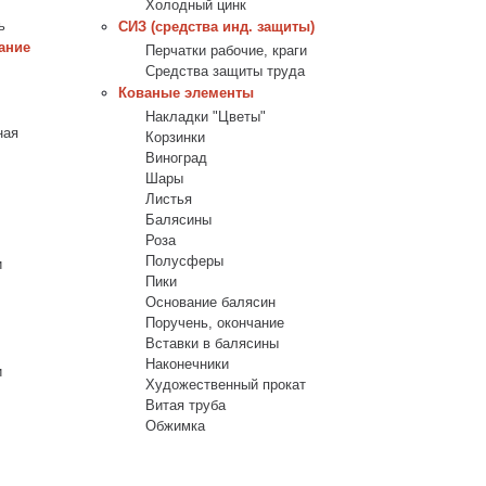
Холодный цинк
ь
СИЗ (средства инд. защиты)
ание
Перчатки рабочие, краги
Средства защиты труда
Кованые элементы
Накладки "Цветы"
ная
Корзинки
Виноград
Шары
Листья
Балясины
Роза
Полусферы
и
Пики
Основание балясин
Поручень, окончание
Вставки в балясины
Наконечники
и
Художественный прокат
Витая труба
Обжимка