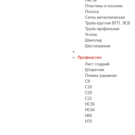
Листы
Пластины и косынки
Полоса
Сетка металлическая
Труба круглая ВГП, ЭСВ
Труба профильная
Уголок
Швеллер
Шестигранник
Профнастил
Лист гладкий
Штакетник
Планка укрывная
C8
C10
C20
C21
НС35
HC44
H60
H75