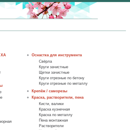
 ХА
Оснастка для инструмента
Свёрла
Круги зачистные
т
Щетки зачистные
Круги отрезные по бетону
Круги отрезные по металлу
лы
Крепёж / саморезы
е
ые
Краска, растворители, пена
Кисти, валики
Краска кузнечная
Краска по металлу
Пена монтажная
морная
Растворители