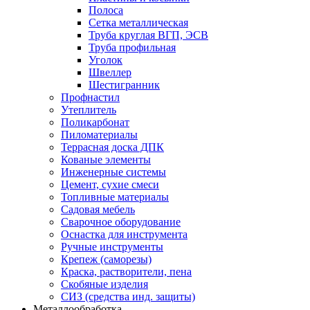
Полоса
Сетка металлическая
Труба круглая ВГП, ЭСВ
Труба профильная
Уголок
Швеллер
Шестигранник
Профнастил
Утеплитель
Поликарбонат
Пиломатериалы
Террасная доска ДПК
Кованые элементы
Инженерные системы
Цемент, сухие смеси
Топливные материалы
Садовая мебель
Сварочное оборудование
Оснастка для инструмента
Ручные инструменты
Крепеж (саморезы)
Краска, растворители, пена
Скобяные изделия
СИЗ (средства инд. защиты)
Металлообработка