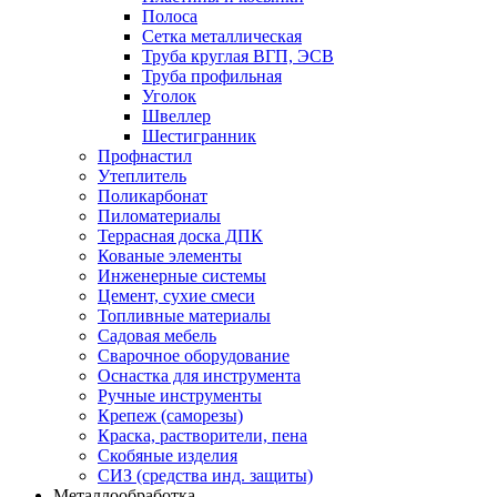
Полоса
Сетка металлическая
Труба круглая ВГП, ЭСВ
Труба профильная
Уголок
Швеллер
Шестигранник
Профнастил
Утеплитель
Поликарбонат
Пиломатериалы
Террасная доска ДПК
Кованые элементы
Инженерные системы
Цемент, сухие смеси
Топливные материалы
Садовая мебель
Сварочное оборудование
Оснастка для инструмента
Ручные инструменты
Крепеж (саморезы)
Краска, растворители, пена
Скобяные изделия
СИЗ (средства инд. защиты)
Металлообработка