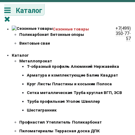
Каталог
+7(499)
Сезонные товары
350-77-
Поликарбонат
Бетонные опоры
57
Винтовые сваи
Каталог
Металлопрокат
Т-образный профиль
Алюминий
Нержавейка
Арматура и комплектующие
Балка
Квадрат
Круг
Листы
Пластины и косынки
Полоса
Сетка металлическая
Труба круглая ВГП, ЭСВ
Труба профильная
Уголок
Швеллер
Шестигранник
Профнастил
Утеплитель
Поликарбонат
Пиломатериалы
Террасная доска ДПК